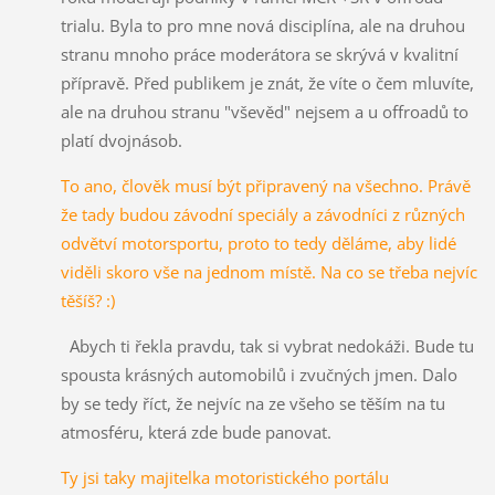
trialu. Byla to pro mne nová disciplína, ale na druhou
stranu mnoho práce moderátora se skrývá v kvalitní
přípravě. Před publikem je znát, že víte o čem mluvíte,
ale na druhou stranu "vševěd" nejsem a u offroadů to
platí dvojnásob.
To ano, člověk musí být připravený na všechno. Právě
že tady budou závodní speciály a závodníci z různých
odvětví motorsportu, proto to tedy děláme, aby lidé
viděli skoro vše na jednom místě. Na co se třeba nejvíc
těšíš? :)
Abych ti řekla pravdu, tak si vybrat nedokáži. Bude tu
spousta krásných automobilů i zvučných jmen. Dalo
by se tedy říct, že nejvíc na ze všeho se těším na tu
atmosféru, která zde bude panovat.
Ty jsi taky majitelka motoristického portálu