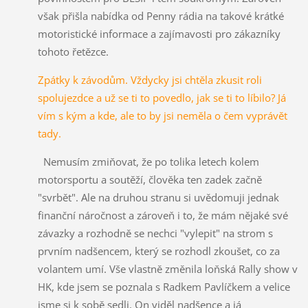
však přišla nabídka od Penny rádia na takové krátké
motoristické informace a zajímavosti pro zákazníky
tohoto řetězce.
Zpátky k závodům. Vždycky jsi chtěla zkusit roli
spolujezdce a už se ti to povedlo, jak se ti to líbilo? Já
vím s kým a kde, ale to by jsi neměla o čem vyprávět
tady.
Nemusím zmiňovat, že po tolika letech kolem
motorsportu a soutěží, člověka ten zadek začně
"svrbět". Ale na druhou stranu si uvědomuji jednak
finanční náročnost a zároveň i to, že mám nějaké své
závazky a rozhodně se nechci "vylepit" na strom s
prvním nadšencem, který se rozhodl zkoušet, co za
volantem umí. Vše vlastně změnila loňská Rally show v
HK, kde jsem se poznala s Radkem Pavlíčkem a velice
jsme si k sobě sedli. On viděl nadšence a já