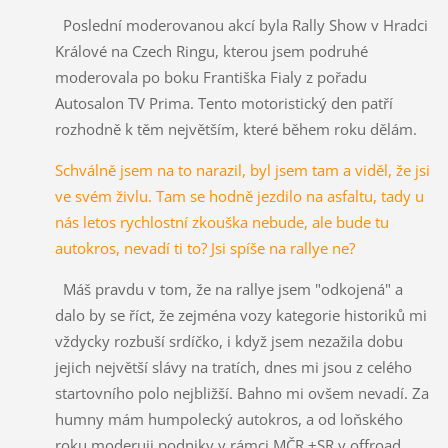
Poslední moderovanou akcí byla Rally Show v Hradci
Králové na Czech Ringu, kterou jsem podruhé
moderovala po boku Františka Fialy z pořadu
Autosalon TV Prima. Tento motoristický den patří
rozhodně k těm největším, které během roku dělám.
Schválně jsem na to narazil, byl jsem tam a viděl, že jsi
ve svém živlu. Tam se hodně jezdilo na asfaltu, tady u
nás letos rychlostní zkouška nebude, ale bude tu
autokros, nevadí ti to? Jsi spíše na rallye ne?
Máš pravdu v tom, že na rallye jsem "odkojená" a
dalo by se říct, že zejména vozy kategorie historiků mi
vždycky rozbuší srdíčko, i když jsem nezažila dobu
jejich největší slávy na tratích, dnes mi jsou z celého
startovního polo nejbližší. Bahno mi ovšem nevadí. Za
humny mám humpolecký autokros, a od loňského
roku moderuji podniky v rámci MČR +SR v offroad