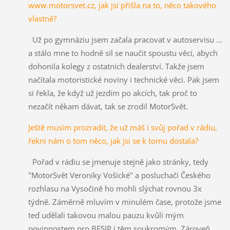
www.motorsvet.cz, jak jsi přišla na to, něco takového
vlastně?
Už po gymnáziu jsem začala pracovat v autoservisu ...
a stálo mne to hodně sil se naučit spoustu věcí, abych
dohonila kolegy z ostatních dealerství. Takže jsem
načítala motoristické noviny i technické věci. Pak jsem
si řekla, že když už jezdím po akcích, tak proč to
nezačít někam dávat, tak se zrodil MotorSvět.
Ještě musím prozradit, že už máš i svůj pořad v rádiu,
řekni nám o tom něco, jak jsi se k tomu dostala?
Pořad v rádiu se jmenuje stejně jako stránky, tedy
"MotorSvět Veroniky Vošické" a posluchači Českého
rozhlasu na Vysočině ho mohli slýchat rovnou 3x
týdně. Záměrně mluvím v minulém čase, protože jsme
teď udělali takovou malou pauzu kvůli mým
povinnostem pro BESIP i těm soukromým. Zároveň