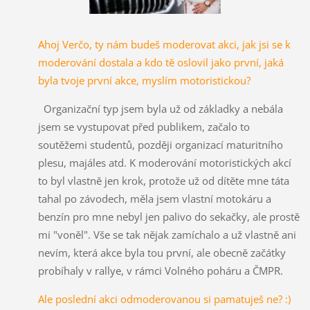
Ahoj Verčo, ty nám budeš moderovat akci, jak jsi se k
moderování dostala a kdo tě oslovil jako první, jaká
byla tvoje první akce, myslím motoristickou?
Organizační typ jsem byla už od základky a nebála
jsem se vystupovat před publikem, začalo to
soutěžemi studentů, později organizací maturitního
plesu, majáles atd. K moderování motoristických akcí
to byl vlastně jen krok, protože už od dítěte mne táta
tahal po závodech, měla jsem vlastní motokáru a
benzín pro mne nebyl jen palivo do sekačky, ale prostě
mi "voněl". Vše se tak nějak zamíchalo a už vlastně ani
nevím, která akce byla tou první, ale obecně začátky
probíhaly v rallye, v rámci Volného poháru a ČMPR.
Ale poslední akci odmoderovanou si pamatuješ ne? :)