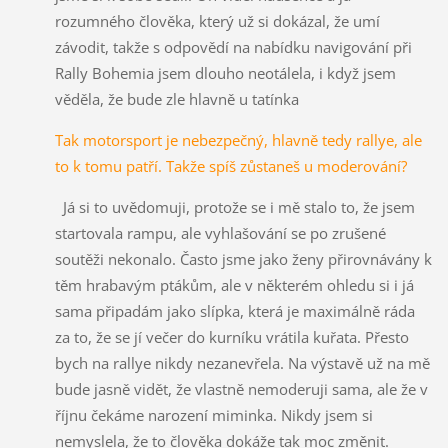
rozumného člověka, který už si dokázal, že umí
závodit, takže s odpovědí na nabídku navigování při
Rally Bohemia jsem dlouho neotálela, i když jsem
věděla, že bude zle hlavně u tatínka
Tak motorsport je nebezpečný, hlavně tedy rallye, ale
to k tomu patří. Takže spíš zůstaneš u moderování?
Já si to uvědomuji, protože se i mě stalo to, že jsem
startovala rampu, ale vyhlašování se po zrušené
soutěži nekonalo. Často jsme jako ženy přirovnávány k
těm hrabavým ptákům, ale v některém ohledu si i já
sama připadám jako slípka, která je maximálně ráda
za to, že se jí večer do kurníku vrátila kuřata. Přesto
bych na rallye nikdy nezanevřela. Na výstavě už na mě
bude jasně vidět, že vlastně nemoderuji sama, ale že v
říjnu čekáme narození miminka. Nikdy jsem si
nemyslela, že to člověka dokáže tak moc změnit.