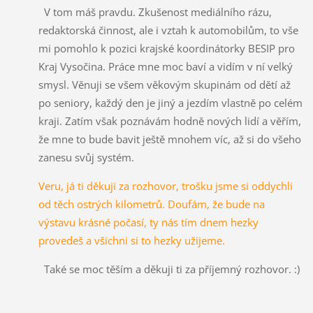
V tom máš pravdu. Zkušenost mediálního rázu,
redaktorská činnost, ale i vztah k automobilům, to vše
mi pomohlo k pozici krajské koordinátorky BESIP pro
Kraj Vysočina. Práce mne moc baví a vidím v ní velký
smysl. Věnuji se všem věkovým skupinám od dětí až
po seniory, každý den je jiný a jezdím vlastně po celém
kraji. Zatím však poznávám hodně nových lidí a věřím,
že mne to bude bavit ještě mnohem víc, až si do všeho
zanesu svůj systém.
Veru, já ti děkuji za rozhovor, trošku jsme si oddychli
od těch ostrých kilometrů. Doufám, že bude na
výstavu krásné počasí, ty nás tím dnem hezky
provedeš a všichni si to hezky užijeme.
Také se moc těším a děkuji ti za příjemný rozhovor. :)