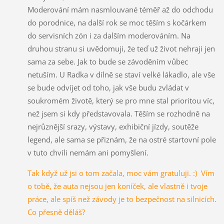
Moderování mám nasmlouvané téměř až do odchodu
do porodnice, na další rok se moc těším s kočárkem
do servisních zón i za dalším moderováním. Na
druhou stranu si uvědomuji, že teď už život nehraji jen
sama za sebe. Jak to bude se závoděním vůbec
netuším. U Radka v dílně se staví velké lákadlo, ale vše
se bude odvíjet od toho, jak vše budu zvládat v
soukromém životě, který se pro mne stal prioritou víc,
než jsem si kdy představovala. Těším se rozhodně na
nejrůznější srazy, výstavy, exhibiční jízdy, soutěže
legend, ale sama se přiznám, že na ostré startovní pole
v tuto chvíli nemám ani pomyšlení.
Tak když už jsi o tom začala, moc vám gratuluji. :) Vím
o tobě, že auta nejsou jen koníček, ale vlastně i tvoje
práce, ale spíš než závody je to bezpečnost na silnicích.
Co přesně děláš?