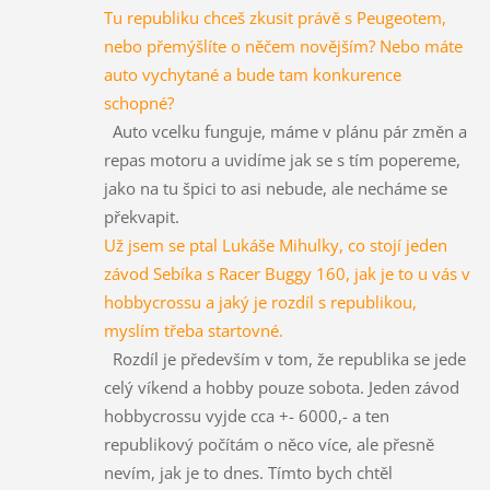
Tu republiku chceš zkusit právě s Peugeotem,
nebo přemýšlíte o něčem novějším? Nebo máte
auto vychytané a bude tam konkurence
schopné?
Auto vcelku funguje, máme v plánu pár změn a
repas motoru a uvidíme jak se s tím popereme,
jako na tu špici to asi nebude, ale necháme se
překvapit.
Už jsem se ptal Lukáše Mihulky, co stojí jeden
závod Sebíka s Racer Buggy 160, jak je to u vás v
hobbycrossu a jaký je rozdíl s republikou,
myslím třeba startovné.
Rozdíl je především v tom, že republika se jede
celý víkend a hobby pouze sobota. Jeden závod
hobbycrossu vyjde cca +- 6000,- a ten
republikový počítám o něco více, ale přesně
nevím, jak je to dnes. Tímto bych chtěl