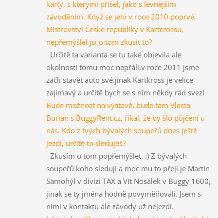
kárty, s kterými přišel, jako s levnějším
závoděním. Když se jelo v roce 2010 poprvé
Mistrovství České republiky v Kartcrossu,
nepřemýšlel jsi o tom zkusit to?
Určitě ta varianta se tu také objevila ale
okolnosti tomu moc nepřáli,v roce 2011 jsme
začli stavět auto své.jinak Kartkross je velice
zajimavý a určitě bych se s nīm někdy rád svezl
Bude možnost na výstavě, bude tam Vlasta
Burian s BuggyRent.cz, říkal, že by šlo půjčení u
nás. Kdo z tvých bývalých soupeřů dnes ještě
jezdí, určitě to sleduješ?
Zkusím o tom popřemýšlet. :) Z bývalých
soupeřů koho sleduji a moc mu to přeji je Martin
Samohýl v divizi TAX a Vít Nosálek v Buggy 1600,
jinak se ty jména hodně povyměňovali. Jsem s
nimi v kontaktu ale závody už nejezdí.