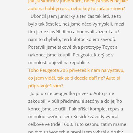
Jak jsi skončil v juniorkách, hned jsi stavěl nějaké
auto na hobbycross, nebo kdy to začalo znovu?
Ukončil jsem juniorky a ten čas tak letí, že to
bylo tak šest let, než jsme něco vymysleli, mezi
tím jsme stavěli dílnu a budovali zázemí a už
nám to chybělo, ten kolotoč kolem závodů.
Postavili jsme takové dva prototypy Toyot a
nakonec jsme koupili Peugeota, který se v
minulosti objevil na republice.
Toho Peugeota 205 přivezeš k nám na výstavu,
co jsem viděl, tak se ti docela daří ne? Auto si
připravuješ sám?
Jo jo určitě peugeotka přivezu. Auto jsme
zakoupili v půli předminulé sezóny a do jejího
konce jsme se učili. Pak přišel komplet repas a
minulou sezónu jsem Kosické závody vyhrál
celkově ve třìdě 1600. Tuto sezónu zatím máme
po dvou závodech a první jsem vyhrál a druhý