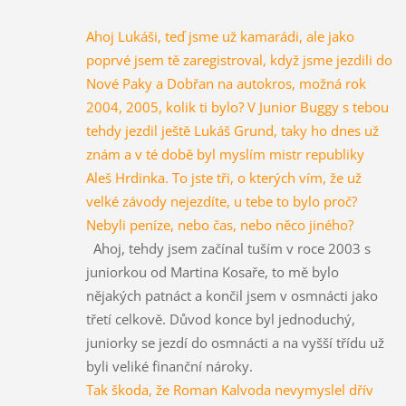
Ahoj Lukáši, teď jsme už kamarádi, ale jako
poprvé jsem tě zaregistroval, když jsme jezdili do
Nové Paky a Dobřan na autokros, možná rok
2004, 2005, kolik ti bylo? V Junior Buggy s tebou
tehdy jezdil ještě Lukáš Grund, taky ho dnes už
znám a v té době byl myslím mistr republiky
Aleš Hrdinka. To jste tři, o kterých vím, že už
velké závody nejezdíte, u tebe to bylo proč?
Nebyli peníze, nebo čas, nebo něco jiného?
Ahoj, tehdy jsem začínal tuším v roce 2003 s
juniorkou od Martina Kosaře, to mě bylo
nějakých patnáct a končil jsem v osmnácti jako
třetí celkově. Důvod konce byl jednoduchý,
juniorky se jezdí do osmnácti a na vyšší třídu už
byli veliké finanční nároky.
Tak škoda, že Roman Kalvoda nevymyslel dřív