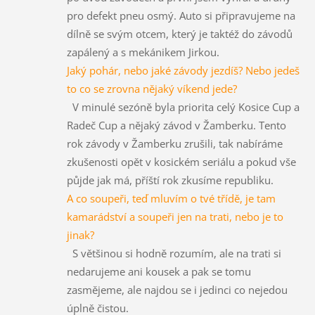
pro defekt pneu osmý. Auto si připravujeme na
dílně se svým otcem, který je taktéž do závodů
zapálený a s mekánikem Jirkou.
Jaký pohár, nebo jaké závody jezdíš? Nebo jedeš
to co se zrovna nějaký víkend jede?
V minulé sezóně byla priorita celý Kosice Cup a
Radeč Cup a nějaký závod v Žamberku. Tento
rok závody v Žamberku zrušili, tak nabíráme
zkušenosti opět v kosickém seriálu a pokud vše
půjde jak má, příští rok zkusíme republiku.
A co soupeři, teď mluvím o tvé třídě, je tam
kamarádství a soupeři jen na trati, nebo je to
jinak?
S většinou si hodně rozumím, ale na trati si
nedarujeme ani kousek a pak se tomu
zasmějeme, ale najdou se i jedinci co nejedou
úplně čistou.