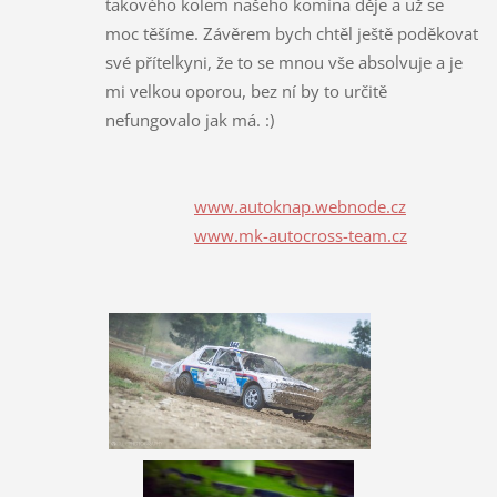
takového kolem našeho komína děje a už se
moc těšíme. Závěrem bych chtěl ještě poděkovat
své přítelkyni, že to se mnou vše absolvuje a je
mi velkou oporou, bez ní by to určitě
nefungovalo jak má. :)
www.autoknap.webnode.cz
www.mk-autocross-team.cz