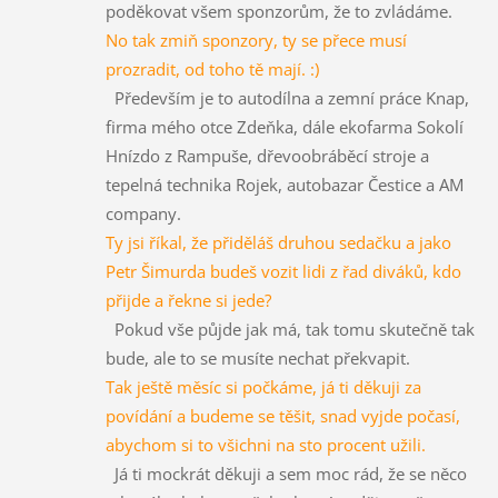
poděkovat všem sponzorům, že to zvládáme.
No tak zmiň sponzory, ty se přece musí
prozradit, od toho tě mají. :)
Především je to autodílna a zemní práce Knap,
firma mého otce Zdeňka, dále ekofarma Sokolí
Hnízdo z Rampuše, dřevoobráběcí stroje a
tepelná technika Rojek, autobazar Čestice a AM
company.
Ty jsi říkal, že přiděláš druhou sedačku a jako
Petr Šimurda budeš vozit lidi z řad diváků, kdo
přijde a řekne si jede?
Pokud vše půjde jak má, tak tomu skutečně tak
bude, ale to se musíte nechat překvapit.
Tak ještě měsíc si počkáme, já ti děkuji za
povídání a budeme se těšit, snad vyjde počasí,
abychom si to všichni na sto procent užili.
Já ti mockrát děkuji a sem moc rád, že se něco