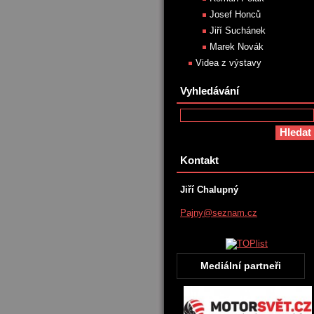
Josef Honců
Jiří Suchánek
Marek Novák
Videa z výstavy
Vyhledávání
Kontakt
Jiří Chalupný
Pajny@se
znam.cz
Mediální partneři