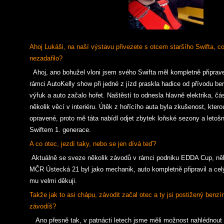
Ahoj Lukáši, na naší výstavu přivezete s otcem staršího Swifta, co
nezadařilo?
Ahoj, ano bohužel vloni jsem svého Swifta měl kompletně připrave
rámci AutoKelly show při jedné z jízd praskla hadice od přívodu ben
výfuk a auto začalo hořet. Naštěstí to odnesla hlavně elektrika, č
několik věcí v interiéru. Útěk z hořícího auta byla zkušenost, ktero
opravené, proto mě táta nabídl odjet zbytek loňské sezony a letoš
Swiftem 1. generace.
A co otec, jezdí taky, nebo se jen dívá teď?
Aktuálně se sveze několik závodů v rámci podniku EDDA Cup, někt
MČR Ústecká 21 byl jako mechanik, auto kompletně připravil a celý
mu velmi děkuji.
Takže jak to asi chápu, závodit začal otec a ty jsi postižený ben
závodíš?
Ano přesně tak, v patnácti letech jsme měli možnost nahlédnout d