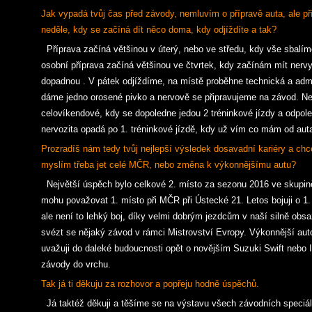
Jak vypadá tvůj čas před závody, nemluvím o přípravě auta, ale př
neděle, kdy se začíná dít něco doma, kdy odjíždíte a tak?
Příprava začíná většinou v úterý, nebo ve středu, kdy vše sbalím
osobní příprava začíná většinou ve čtvrtek, kdy začínám mít nervy
dopadnou . V pátek odjíždíme, na místě proběhne technická a admin
dáme jedno orosené pivko a nervově se připravujeme na závod. Ne
celovíkendové, kdy se dopoledne jedou 2 tréninkové jízdy a odpole
nervozita opadá po 1. tréninkové jízdě, kdy už vím co mám od aut
Prozradíš nám tedy tvůj nejlepší výsledek dosavadní kariéry a ch
myslím třeba jet celé MČR, nebo změna k výkonnějšímu autu?
Největší úspěch bylo celkové 2. místo za sezonu 2016 ve skupin
mohu považovat 1. místo při MČR při Ústecké 21. Letos bojuji o 1
ale není to lehký boj, díky velmi dobrým jezdcům v naší silně ob
svézt se nějaký závod v rámci Mistrovství Evropy. Výkonnější auto
uvažuji do daleké budoucnosti opět o novějším Suzuki Swift nebo 
závody do vrchu.
Tak já ti děkuju za rozhovor a popřeju hodně úspěchů.
Já taktéž děkuji a těšíme se na výstavu všech závodních speciá