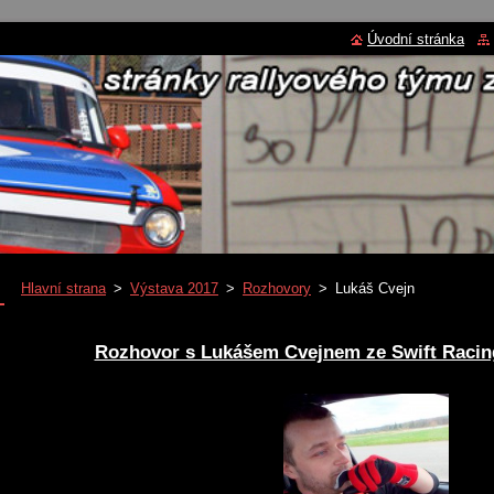
Úvodní stránka
Hlavní strana
>
Výstava 2017
>
Rozhovory
>
Lukáš Cvejn
Rozhovor s Lukášem Cvejnem ze Swift Raci