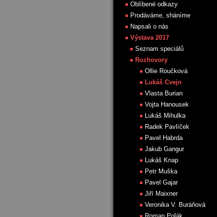
Oblíbené odkazy
Prodáváme, sháníme
Napsali o nás
Výstava 2017
Seznam speciálů
Rozhovory
Ollie Roučková
Lukáš Cvejn
Vlasta Burian
Vojta Hanousek
Lukáš Mihulka
Radek Pavlíček
Pavel Habrda
Jakub Gangur
Lukáš Knap
Petr Muška
Pavel Gajar
Jiří Maixner
Veronika V. Buráňová
Roman Polák