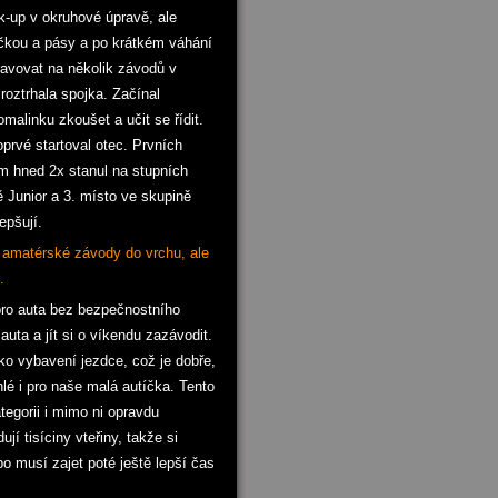
ck-up v okruhové úpravě, ale
čkou a pásy a po krátkém váhání
ravovat na několik závodů v
roztrhala spojka. Začínal
alinku zkoušet a učit se řídit.
prvé startoval otec. Prvních
em hned 2x stanul na stupních
 Junior a 3. místo ve skupině
epšují.
í amatérské závody do vrchu, ale
.
ro auta bez bezpečnostního
uta a jít si o víkendu zazávodit.
ako vybavení jezdce, což je dobře,
hlé i pro naše malá autíčka. Tento
tegorii i mimo ni opravdu
í tisíciny vteřiny, takže si
o musí zajet poté ještě lepší čas