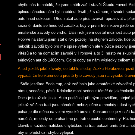
chytlo nás to natolik, že jsme chtěli začít stavět Škodu Favorit Pi
úplnou náhodou nám byl nabídnut Swift již s rámem, závodní seda
auto hned odkoupili. Otec začal auto přestavovat, upravovat a přip
sezoně, dařilo se hned od začátku, kdy v první tréninkové jízdě se 
amatérské závody do vrchu. Další rok jsem dostal možnost auto pom
Poprvé na startu jsem stál o rok později na stejném závodě, kde po
několik závodů bylo pro mě spíše výletních ale v půlce sezony js
vítězů a to na domácím závodě v Hronově a to 3. místo ve skupině
sériových aut do 1400ccm. Od té doby se nám výsledky celkem zl
A teď jezdíš jaké závody, co takhle sleduji Zuzku Horákovou, jezd
vypadá, že konkurence a prostě tyto závody jsou na vysoké úrovni
Stále jezdíme Edda cup, což začínalo jako amatérské závodění p
rámu, sedaček, pásů. Kdokoliv mohl sednout téměř do jakéhokoliv a
Dnes je to už ale jinak. Auta podléhají přísným pravidlům, stejně j
jelikož většina tratí jsou náročné, nebezpečné a mnohdy i dost ryc
pohár je dle mého na velmi vysoké úrovni. Konkurence je v naší ka
náročná, mnohdy se proháníme po trati o pouhé centimetry. Rozhoduj
člověk s každou maličkou chybičkou na trati pokazí umístění a neb
aby si předchozí chybu vylepšil.