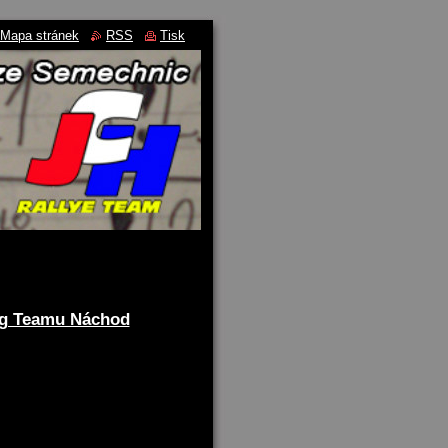
Mapa stránek
RSS
Tisk
ng Teamu Náchod