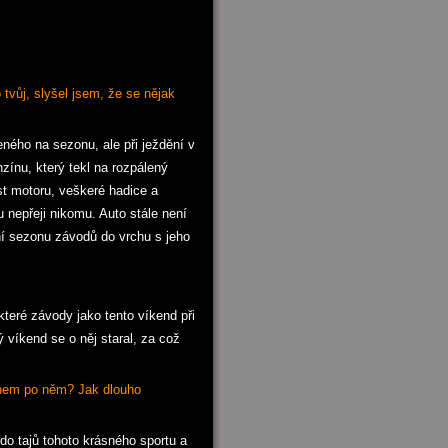
 tvůj, slyšel jsem, že se nějak
ného na sezonu, ale při ježdění v
zínu, který tekl na rozpálený
ást motoru, veškeré hadice a
u nepřeji nikomu. Auto stále není
ní sezonu závodů do vrchu s jeho
eré závody jako tento víkend při
 víkend se o něj staral, za což
zínem po něm? Jak dlouho
o tajů tohoto krásného sportu a