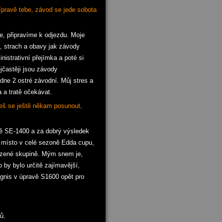
ípravě tebe, závod se jede sobota
e, připravíme k odjezdu. Moje
, strach a obavy jak závody
istrativní přejímka a poté si
jčastěji jsou závody
dne 2 ostré závodní. Můj stres a
a a tratě očekávat.
ceš se ještě někam posunout,
ě SE-1400 a za dobrý výsledek
. místo v celé sezoně Edda cupu,
sazené skupině. Mým snem je,
 by bylo určitě zajímavější,
Ignis v úpravě S1600 opět pro
lů.