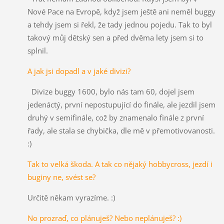
Nové Pace na Evropě, když jsem ještě ani neměl buggy
a tehdy jsem si řekl, že tady jednou pojedu. Tak to byl
takový můj dětský sen a před dvěma lety jsem si to
splnil.
A jak jsi dopadl a v jaké divizi?
Divize buggy 1600, bylo nás tam 60, dojel jsem
jedenáctý, první nepostupující do finále, ale jezdil jsem
druhý v semifinále, což by znamenalo finále z první
řady, ale stala se chybička, dle mě v přemotivovanosti.
:)
Tak to velká škoda. A tak co nějaký hobbycross, jezdí i
buginy ne, svést se?
Určitě někam vyrazíme. :)
No prozraď, co plánuješ? Nebo neplánuješ? :)