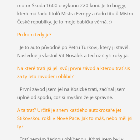
motor Škoda 1600 o výkonu 220 koní. Je to buggy,
která má řadu titulů Mistra Evropy a řadu titulů Mistra
České republiky, je to moje babička věrná. :)
Po kom tedy je?
Je to auto původně po Petru Turkovi, který ji stavěl.
Následně ji vlastnil Vít Nosálek a teď už čtyři roky já.
Na které trati jsi jel svůj první závod a kterou trať sis
za ty léta závodění oblíbil?
První závod jsem jel na Kosické trati, začínal jsem
úplně od spodu, což si myslím že je správné.
A ta trať? Určitě je snem každého autokrosaře jet
Štikovskou rokli v Nové Pace. Jak to máš, nebo měl jsi
ty?
Trať nemám žádnou oblíbenou. Kdysi jsem byl v