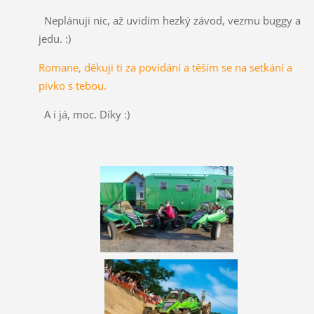
Neplánuji nic, až uvidím hezký závod, vezmu buggy a
jedu. :)
Romane, děkuji ti za povídání a těším se na setkání a
pivko s tebou.
A i já, moc. Díky :)