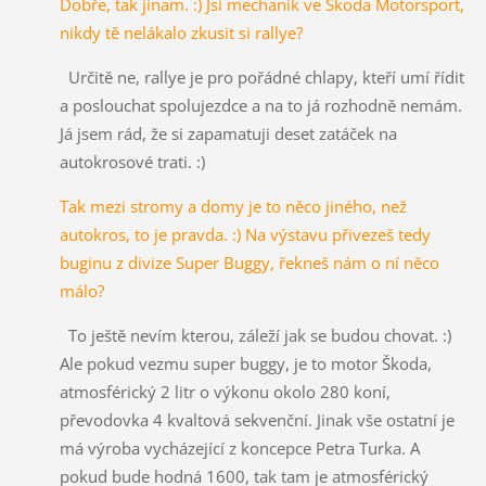
Dobře, tak jinam. :) Jsi mechanik ve Škoda Motorsport,
nikdy tě nelákalo zkusit si rallye?
Určitě ne, rallye je pro pořádné chlapy, kteří umí řídit
a poslouchat spolujezdce a na to já rozhodně nemám.
Já jsem rád, že si zapamatuji deset zatáček na
autokrosové trati. :)
Tak mezi stromy a domy je to něco jiného, než
autokros, to je pravda. :) Na výstavu přivezeš tedy
buginu z divize Super Buggy, řekneš nám o ní něco
málo?
To ještě nevím kterou, záleží jak se budou chovat. :)
Ale pokud vezmu super buggy, je to motor Škoda,
atmosférický 2 litr o výkonu okolo 280 koní,
převodovka 4 kvaltová sekvenční. Jinak vše ostatní je
má výroba vycházející z koncepce Petra Turka. A
pokud bude hodná 1600, tak tam je atmosférický