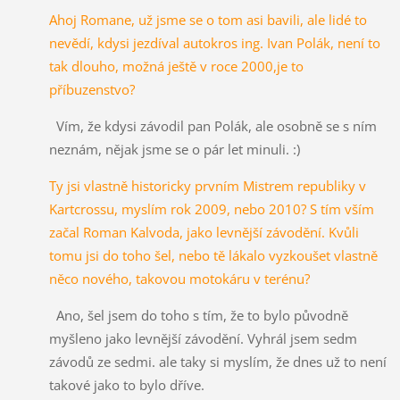
Ahoj Romane, už jsme se o tom asi bavili, ale lidé to
nevědí, kdysi jezdíval autokros ing. Ivan Polák, není to
tak dlouho, možná ještě v roce 2000,je to
příbuzenstvo?
Vím, že kdysi závodil pan Polák, ale osobně se s ním
neznám, nějak jsme se o pár let minuli. :)
Ty jsi vlastně historicky prvním Mistrem republiky v
Kartcrossu, myslím rok 2009, nebo 2010? S tím vším
začal Roman Kalvoda, jako levnější závodění. Kvůli
tomu jsi do toho šel, nebo tě lákalo vyzkoušet vlastně
něco nového, takovou motokáru v terénu?
Ano, šel jsem do toho s tím, že to bylo původně
myšleno jako levnější závodění. Vyhrál jsem sedm
závodů ze sedmi. ale taky si myslím, že dnes už to není
takové jako to bylo dříve.