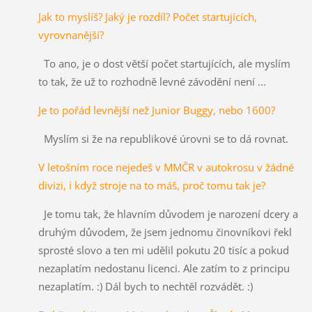
Jak to myslíš? Jaký je rozdíl? Počet startujících,
vyrovnanější?
To ano, je o dost větší počet startujících, ale myslím
to tak, že už to rozhodně levné závodění není ...
Je to pořád levnější než Junior Buggy, nebo 1600?
Myslím si že na republikové úrovni se to dá rovnat.
V letošním roce nejedeš v MMČR v autokrosu v žádné
divizi, i když stroje na to máš, proč tomu tak je?
Je tomu tak, že hlavním důvodem je narození dcery a
druhým důvodem, že jsem jednomu činovníkovi řekl
sprosté slovo a ten mi udělil pokutu 20 tisíc a pokud
nezaplatím nedostanu licenci. Ale zatím to z principu
nezaplatím. :) Dál bych to nechtěl rozvádět. :)