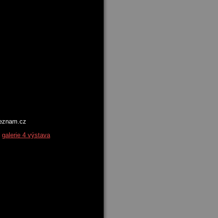
seznam.cz
galerie 4 výstava