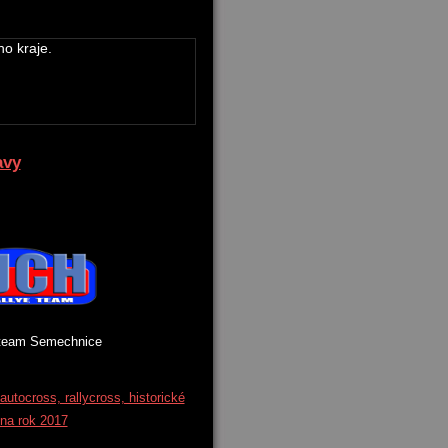
o kraje.
avy
Semechnice
tocross, rallycross, historické
 na rok 2017