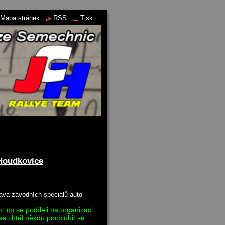
Mapa stránek
RSS
Tisk
Houdkovice
va závodních speciálů auto
 co se podíleli na organizaci
se chtěl někdo pochlubit se