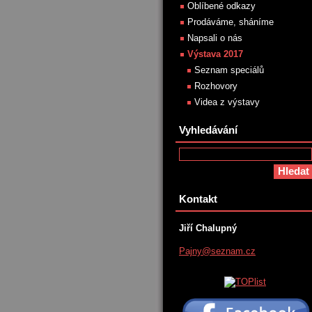
Oblíbené odkazy
Prodáváme, sháníme
Napsali o nás
Výstava 2017
Seznam speciálů
Rozhovory
Videa z výstavy
Vyhledávání
Kontakt
Jiří Chalupný
Pajny@se
znam.cz