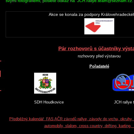
svými fotografiemi, pošlete odkaz na JCH.rallye.team@seznam.cz.
Akce se konala za podpory Královehradeckéh
Pár rozhovorů s účastníky výst
rozhovory před výstavou
Pořadatelé
SDH Houdkovice JCH rallye team 
Předběžný kalendář FAS AČR závodů rallye, závody do vrchu, okruhy, au
automobily, slalom, cross country, drifting, karting,