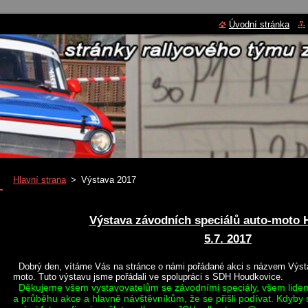
Úvodní stránka
Hlavní strana
>
Výstava 2017
Výstava závodních speciálů auto-moto 
5.7. 2017
Dobrý den, vítáme Vás na stránce o námi pořádané akci s názvem Výsta
moto. Tuto výstavu jsme pořádali ve spolupráci s SDH Houdkovice.
Děkujeme všem vystavovatelům se závodními speciály, všem lidem,
a průběhu akce a hlavně návštěvníkům, že se přišli podívat. Kdyby 