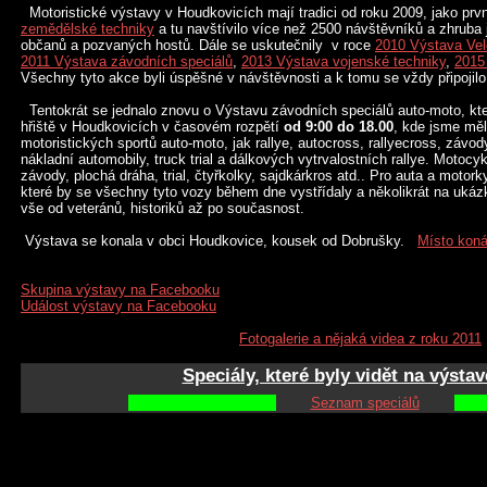
Motoristické výstavy v Houdkovicích mají tradici od roku 2009, jako prv
zeměd
ělské techniky
a tu navštívilo více než 2500 návštěvníků a zhruba 
občanů a pozvaných hostů. Dále se uskutečnily v roce
2010
Výstava Vel
2011 Výstava z
ávodních speciálů
,
2013 Výstava vojenské tec
hniky
,
2015
Všechny tyto akce byli úspěšné v návštěvnosti a k tomu se vždy připojil
Tentokrát se jednalo znovu o Výstavu závodních speciálů auto-moto, kt
hřiště v Houdkovicích v časovém rozpětí
od 9:00 do 18.00
, kde jsme měl
motoristických sportů auto-moto, jak rallye, autocross, rallyecross, závody 
nákladní automobily, truck trial a dálkových vytrvalostních rallye. Motocyk
závody, plochá dráha, trial, čtyřkolky, sajdkárkros atd.. Pro auta a motork
které by se všechny tyto vozy během dne vystřídaly a několikrát na ukázk
vše od veteránů, historiků až po současnost.
Výstava se konala v obci Houdkovice, kousek od Dobrušky.
Místo kon
Skupina výstavy na Facebo
oku
Událost výstavy na Fac
ebooku
Fotogalerie a nějaká videa z r
oku 2011
Speciály, které byly vidět na výsta
Seznam speciálů