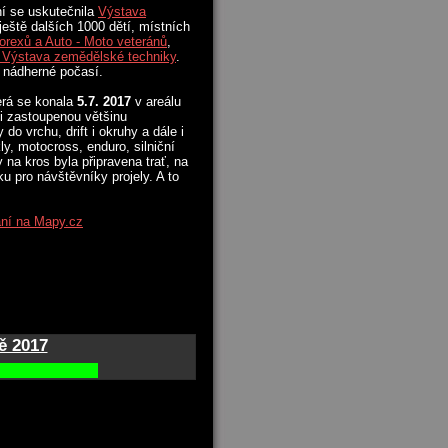
ní se uskutečnila
Výstava
ještě dalších 1000 dětí, místních
orexů a Auto - Moto veteránů
,
 Výstava zemědělské techni
ky
.
o nádherné počasí.
erá se konala
5.7. 2017
v areálu
i zastoupenou většinu
do vrchu, drift i okruhy a dále i
ly, motocross, enduro, silniční
y na kros byla připravena trať, na
u pro návštěvníky projely. A to
á
ní na Mapy.cz
vě 2017