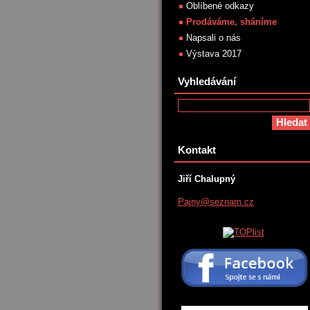
Oblíbené odkazy
Prodáváme, sháníme
Napsali o nás
Výstava 2017
Vyhledávání
Kontakt
Jiří Chalupný
Pajny@se
znam.cz