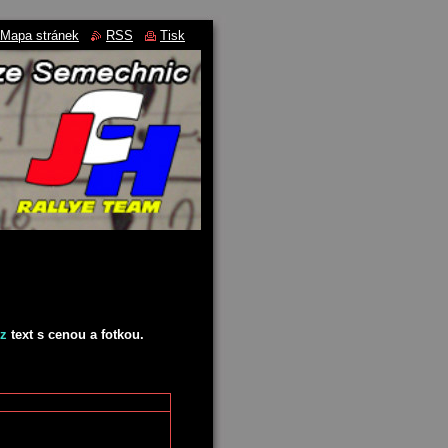
Mapa stránek
RSS
Tisk
z
text s cenou a fotkou.