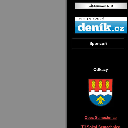
Sponzoři
Odkazy
Obec Semechnice
TJ Sokol Semechnice