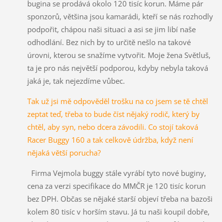
bugina se prodává okolo 120 tisíc korun. Máme pár
sponzorů, většina jsou kamarádi, kteří se nás rozhodly
podpořit, chápou naši situaci a asi se jim libí naše
odhodlání. Bez nich by to určitě nešlo na takové
úrovni, kterou se snažíme vytvořit. Moje žena Světluš,
ta je pro nás největší podporou, kdyby nebyla taková
jaká je, tak nejezdíme vůbec.
Tak už jsi mě odpověděl trošku na co jsem se tě chtěl
zeptat teď, třeba to bude číst nějaký rodič, který by
chtěl, aby syn, nebo dcera závodili. Co stojí taková
Racer Buggy 160 a tak celkově údržba, když není
nějaká větší porucha?
Firma Vejmola buggy stále vyrábí tyto nové buginy,
cena za verzi specifikace do MMČR je 120 tisíc korun
bez DPH. Občas se nějaké starší objeví třeba na bazoši
kolem 80 tisíc v horším stavu. Já tu naši koupil dobře,