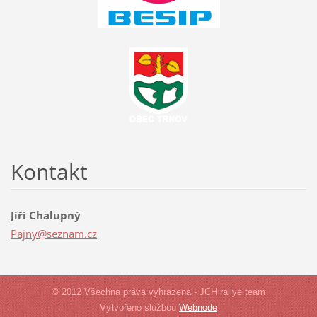
Kontakt
Jiří Chalupný
Pajny@se
znam.cz
© 2012 Všechna práva vyhrazena - JCH rallye team
Vytvořeno službou
Webnode