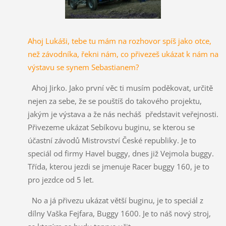
Ahoj Lukáši, tebe tu mám na rozhovor spíš jako otce,
než závodníka, řekni nám, co přivezeš ukázat k nám na
výstavu se synem Sebastianem?
Ahoj Jirko. Jako první věc ti musím poděkovat, určitě
nejen za sebe, že se pouštíš do takového projektu,
jakým je výstava a že nás necháš představit veřejnosti.
Přivezeme ukázat Sebíkovu buginu, se kterou se
účastní závodů Mistrovství České republiky. Je to
speciál od firmy Havel buggy, dnes již Vejmola buggy.
Třída, kterou jezdi se jmenuje Racer buggy 160, je to
pro jezdce od 5 let.
No a já přivezu ukázat větší buginu, je to speciál z
dílny Vaška Fejfara, Buggy 1600. Je to náš nový stroj,