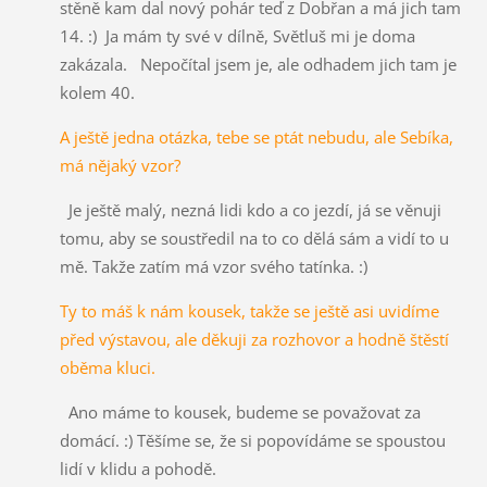
stěně kam dal nový pohár teď z Dobřan a má jich tam
14. :) Ja mám ty své v dílně, Světluš mi je doma
zakázala. Nepočítal jsem je, ale odhadem jich tam je
kolem 40.
A ještě jedna otázka, tebe se ptát nebudu, ale Sebíka,
má nějaký vzor?
Je ještě malý, nezná lidi kdo a co jezdí, já se věnuji
tomu, aby se soustředil na to co dělá sám a vidí to u
mě. Takže zatím má vzor svého tatínka. :)
Ty to máš k nám kousek, takže se ještě asi uvidíme
před výstavou, ale děkuji za rozhovor a hodně štěstí
oběma kluci.
Ano máme to kousek, budeme se považovat za
domácí. :) Těšíme se, že si popovídáme se spoustou
lidí v klidu a pohodě.