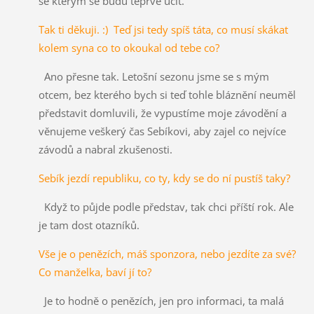
se kterým se budu teprve učit.
Tak ti děkuji. :) Teď jsi tedy spíš táta, co musí skákat
kolem syna co to okoukal od tebe co?
Ano přesne tak. Letošní sezonu jsme se s mým
otcem, bez kterého bych si teď tohle bláznění neuměl
představit domluvili, že vypustíme moje závodění a
věnujeme veškerý čas Sebíkovi, aby zajel co nejvíce
závodů a nabral zkušenosti.
Sebík jezdí republiku, co ty, kdy se do ní pustíš taky?
Když to půjde podle představ, tak chci příští rok. Ale
je tam dost otazníků.
Vše je o penězích, máš sponzora, nebo jezdíte za své?
Co manželka, baví jí to?
Je to hodně o penězích, jen pro informaci, ta malá