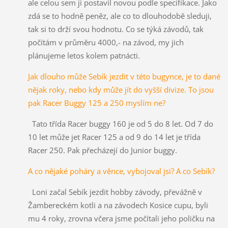
ale celou sem ji postavil novou podle specifikace. Jako
zdá se to hodně peněz, ale co to dlouhodobě sleduji,
tak si to drží svou hodnotu. Co se týká závodů, tak
počítám v průměru 4000,- na závod, my jich
plánujeme letos kolem patnácti.
Jak dlouho může Sebík jezdit v této bugynce, je to dané
nějak roky, nebo kdy může jít do vyšší divize. To jsou
pak Racer Buggy 125 a 250 myslím ne?
Tato třída Racer buggy 160 je od 5 do 8 let. Od 7 do
10 let může jet Racer 125 a od 9 do 14 let je třída
Racer 250. Pak přecházejí do Junior buggy.
A co nějaké poháry a věnce, vybojoval jsi? A co Sebík?
Loni začal Sebík jezdit hobby závody, převážně v
Žambereckém kotli a na závodech Kosice cupu, byli
mu 4 roky, zrovna včera jsme počítali jeho poličku na