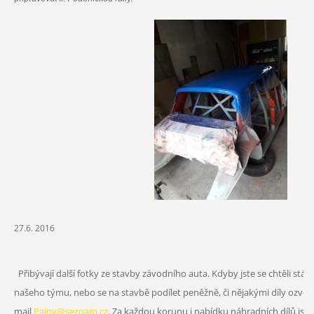
27.6. 2016
Přibývají další fotky ze stavby závodního auta. Kdyby jste se chtěli st
našeho týmu, nebo se na stavbě podílet peněžně, či nějakými díly ozvět
mail
Pajny@seznam.cz
. Za každou korunu i nabídku náhradních dílů js