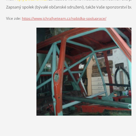
Zapsaný spolek (bývalé občanské sdružení), takže Vaše sponzorství bude 
Více zde:
https://www.jchrallyeteam.cz/nabidka-spoluprace/