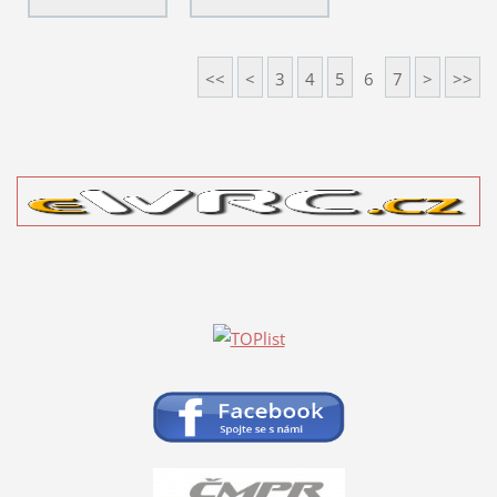
<<
<
3
4
5
6
7
>
>>