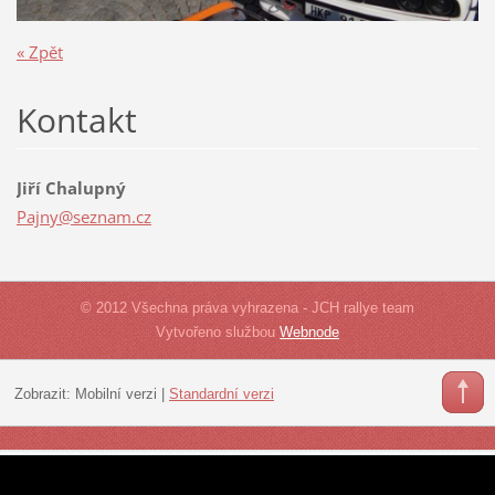
« Zpět
Kontakt
Jiří Chalupný
Pajny@se
znam.cz
© 2012 Všechna práva vyhrazena - JCH rallye team
Vytvořeno službou
Webnode
Zobrazit:
Mobilní verzi
|
Standardní verzi