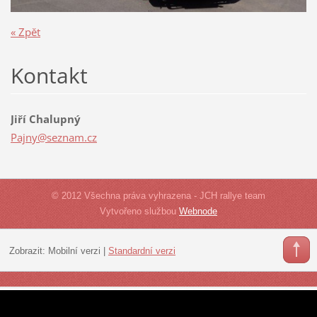
« Zpět
Kontakt
Jiří Chalupný
Pajny@se
znam.cz
© 2012 Všechna práva vyhrazena - JCH rallye team
Vytvořeno službou
Webnode
Zobrazit:
Mobilní verzi
|
Standardní verzi