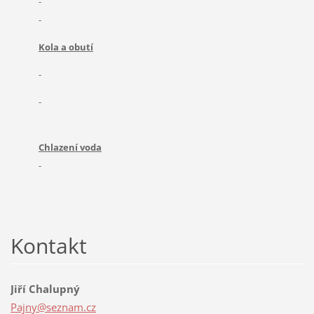
-
-
Kola a obutí
-
-
Chlazení voda
-
Kontakt
Jiří Chalupný
Pajny@se
znam.cz