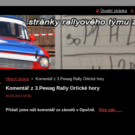
Úvodní stránka
Hlavní strana
>
Komentář z 3.Pewag Rally Orlické hory
Komentář z 3.Pewag Rally Orlické hory
30.04.2013 18:06
Přidali jsme náš komentář ze závodů v Opočně.
Více zde . . .