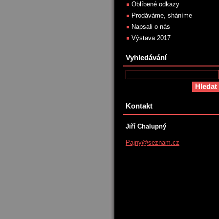
Oblíbené odkazy
Prodáváme, sháníme
Napsali o nás
Výstava 2017
Vyhledávání
Kontakt
Jiří Chalupný
Pajny@se
znam.cz