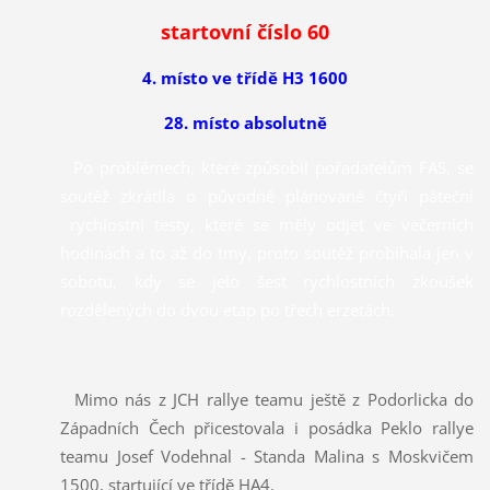
startovní číslo 60
4. místo ve třídě H3 1600
28. místo absolutně
Po problémech, které způsobil pořadatelům FAS, se
soutěž zkrátila o původně plánované čtyři páteční
rychlostní testy, které se měly odjet ve večerních
hodinách a to až do tmy, proto soutěž probíhala jen v
sobotu, kdy se jelo šest rychlostních zkoušek
rozdělených do dvou etap po třech erzetách.
Mimo nás z JCH rallye teamu ještě z Podorlicka do
Západních Čech přicestovala i posádka Peklo rallye
teamu Josef Vodehnal - Standa Malina s Moskvičem
1500, startující ve třídě HA4.