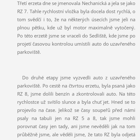
Třetí erzeta dne se jmenovala Nechanická a jela se jako
RZ 7. Tahle rychlostní vložka byla docela dost rychlá, o
tom svědčí i to, že na některých úsecích jsme jeli na
plnou pětku, kde už byl motor maximalně vytočený.
Po této erzetě jsme se vraceli do Sedliště, kde jsme po
projetí časovou kontrolou umístili auto do uzavřeného
parkoviště.
Do druhé etapy jsme vyzvedli auto z uzavřeného
parkoviště. Po cestě na čtvrtou erzetu, byla psaná jako
RZ 8, jsme dolili benzín a zkontrolovali auto. Na této
rychlostce už svítilo slunce a byla chuť jet. Hned se to
projevilo na čase. Jelikož se časy soupeřů před námi
psaly na tabuli jen na RZ 5 a 8, tak jsme mohli
porovnat časy jen tady, ani jsme nevěděli jak na tom
průběžně jsme, ale věděli jsme, že tato RZ byla odjetá