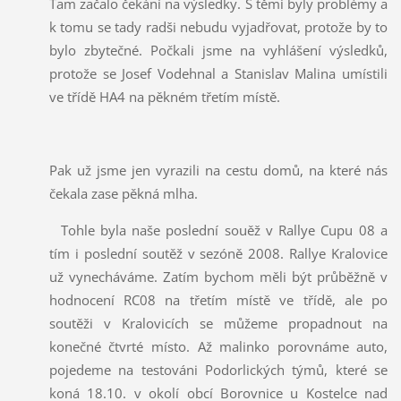
Tam začalo čekání na výsledky. S těmi byly problémy a
k tomu se tady radši nebudu vyjadřovat, protože by to
bylo zbytečné. Počkali jsme na vyhlášení výsledků,
protože se Josef Vodehnal a Stanislav Malina umístili
ve třídě HA4 na pěkném třetím místě.
Pak už jsme jen vyrazili na cestu domů, na které nás
čekala zase pěkná mlha.
Tohle byla naše poslední souěž v Rallye Cupu 08 a
tím i poslední soutěž v sezóně 2008. Rallye Kralovice
už vynecháváme. Zatím bychom měli být průběžně v
hodnocení RC08 na třetím místě ve třídě, ale po
soutěži v Kralovicích se můžeme propadnout na
konečné čtvrté místo. Až malinko porovnáme auto,
pojedeme na testováni Podorlických týmů, které se
koná 18.10. v okolí obcí Borovnice u Kostelce nad