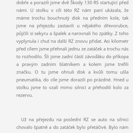
dobře a porazili jsme dvě Škody 130 RS startující před
námi. U stolku v cíli této RZ nám paní ukázala, že
máme trochu bouchnutý disk na předním kole, tak
jsme na přejezdu zastavili u nějakého dřevorubce,
půjčili si sekyru a špalek a narovnali ho zpátky. Z toho
vyplynula i chuť na další RZ znovu přidat. Asi kilometr
před cílem jsme přehnali jednu ze zatáček a trochu nás
to rozhodilo. Šli jsme zadní částí závoďáku do příkopa
a pravým zadním blatníkem a kolem jsme trefili
značku. O tu jsme ohnuli disk a kvůli tomu ušla
pneumatika, do cíle jsme dorazili po prázdné. Hned u
stolku jsme to vzali mimo silnici a přehodili kolo za
rezervu.
Už na přejezdu na poslední RZ se auto na silnici
chovalo špatně a do zatáček bylo přetáčivé. Bylo nám