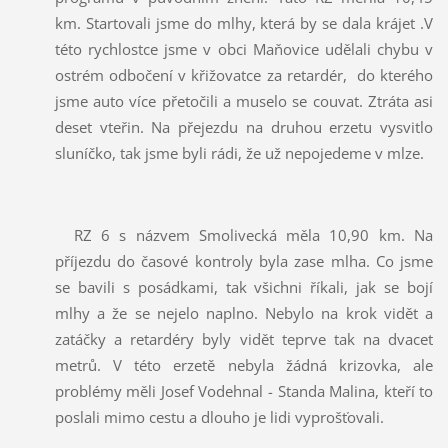
km. Startovali jsme do mlhy, která by se dala krájet .V
této rychlostce jsme v obci Maňovice udělali chybu v
ostrém odbočení v křižovatce za retardér, do kterého
jsme auto více přetočili a muselo se couvat. Ztráta asi
deset vteřin. Na přejezdu na druhou erzetu vysvitlo
sluníčko, tak jsme byli rádi, že už nepojedeme v mlze.
RZ 6 s názvem Smolivecká měla 10,90 km. Na
příjezdu do časové kontroly byla zase mlha. Co jsme
se bavili s posádkami, tak všichni říkali, jak se bojí
mlhy a že se nejelo naplno. Nebylo na krok vidět a
zatáčky a retardéry byly vidět teprve tak na dvacet
metrů. V této erzetě nebyla žádná krizovka, ale
problémy měli Josef Vodehnal - Standa Malina, kteří to
poslali mimo cestu a dlouho je lidi vyprošťovali.