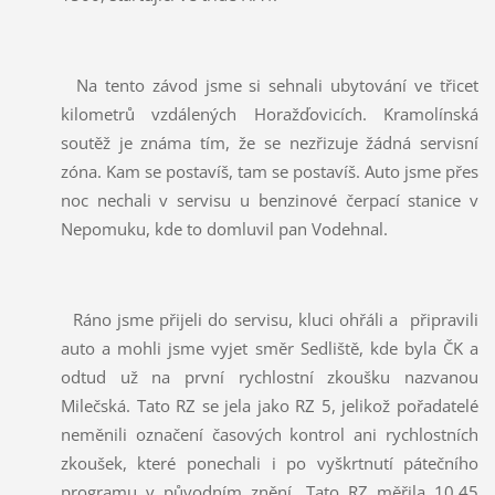
Na tento závod jsme si sehnali ubytování ve třicet
kilometrů vzdálených Horažďovicích. Kramolínská
soutěž je známa tím, že se nezřizuje žádná servisní
zóna. Kam se postavíš, tam se postavíš. Auto jsme přes
noc nechali v servisu u benzinové čerpací stanice v
Nepomuku, kde to domluvil pan Vodehnal.
Ráno jsme přijeli do servisu, kluci ohřáli a připravili
auto a mohli jsme vyjet směr Sedliště, kde byla ČK a
odtud už na první rychlostní zkoušku nazvanou
Milečská. Tato RZ se jela jako RZ 5, jelikož pořadatelé
neměnili označení časových kontrol ani rychlostních
zkoušek, které ponechali i po vyškrtnutí pátečního
programu v původním znění. Tato RZ měřila 10,45