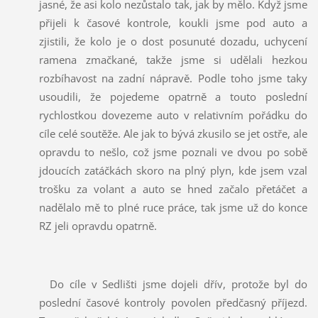
jasné, že asi kolo nezůstalo tak, jak by mělo. Když jsme
přijeli k časové kontrole, koukli jsme pod auto a
zjistili, že kolo je o dost posunuté dozadu, uchycení
ramena zmačkané, takže jsme si udělali hezkou
rozbíhavost na zadní nápravě. Podle toho jsme taky
usoudili, že pojedeme opatrně a touto poslední
rychlostkou dovezeme auto v relativním pořádku do
cíle celé soutěže. Ale jak to bývá zkusilo se jet ostře, ale
opravdu to nešlo, což jsme poznali ve dvou po sobě
jdoucích zatáčkách skoro na plný plyn, kde jsem vzal
trošku za volant a auto se hned začalo přetáčet a
nadělalo mě to plné ruce práce, tak jsme už do konce
RZ jeli opravdu opatrně.
Do cíle v Sedlišti jsme dojeli dřív, protože byl do
poslední časové kontroly povolen předčasný příjezd.