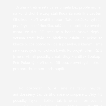
Druhá a třetí erzeta už se projela bez problémů. Jen
na konci druhé erzety stáli Ruda Zahradník s Leošem
Čihulkou, kteří uvařili motor. Tato posádka vyhrála
první rychlostní zkoušku, takže odstoupili asi z prvního
místa. Ve třetí RZ jsme se o hodně časově zlepšili.
Většina tratě byla na hladkém asfaltu a pěkně to
klouzalo, což potvrdily i další posádky, s kterými jsme
se v časových kontrolách bavili. Po projetí cílem RZ 3
jsme si všimli posádky z naší třídy František Soukup -
Petr Pokorný, kteří dokončili pouze první rychlostku a
pro poruchu motoru odstoupili.
Po dokončení RZ 4 jsme na tabuli neviděli
ani dosažený čas dalšího našeho soupeře z třídy H3
posádky Tejkal - Spilka, tak jsme se informovali a