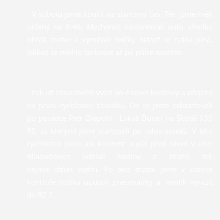
V sobotu jsme koukli na startovní čas. Ten jsme měli
určený na 8:46. Mechanici nastartovali auto, chvilku
ohřáli motor a vyměnili svíčky. Nádrž se nalila plná,
jelikož se mohlo tankovat až po půlce soutěže.
Pak už jsme mohli vyjet do časové kontroly a přejezd
na první rychlostní zkoušku. Do té jsme odstartovali
po posádce Petr Diepold - Lukáš Ďuran na Škodě 130
RS, za kterými jsme startovali po celou soutěž. V této
rychlostce jsme asi kilometr a půl před cílem v obci
Mladoňovice udělali hodiny a ztratili tak
nejmíň deset vteřin. Po této erzetě jsme v časové
kontrole trošku upustili pneumatiky a mohli vyrazit
do RZ 2.