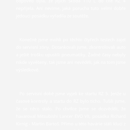
odpověď byla, že jejich Škoda 110 L do cíle RZ 4
nepřijela. Ani nevíme, jaká porucha tuto velmi dobře
jedoucí posádku vyřadila ze soutěže.
Konečně jsme mohli po těchto čtyřech testech zajet
do servisní zóny. Dotankovali jsme, zkontrolovali auto
a ještě trošku upustili pneumatiky. Žadné časy nebyly
nikde vyvěšeny, tak jsme ani nevěděli, jak na tom jsme
výsledkově.
Po servisní době jsme vyjeli ke startu RZ 5. Jenže u
časové kontroly a startu do RZ bylo ticho. Tušili jsme,
že se něco stalo. Po chvilce jsme se dozvěděli, že
havaroval Mitsubishi Lancer EVO VII, posádka Richard
Kirnig - Martin Bartoš. Přímo u této havárie stáli kluci z