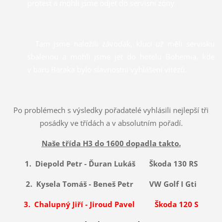
protest a mohli jsme odjet do servisní zóny.
Tam jsme naložili závoďák, kluci už měli servisku
sbalenou a mohli jsme jet do hotelu Bohemia, kde
v baru Baraka bylo slavnostní vyhlášení vítězů.
Po problémech s výsledky pořadatelé vyhlásili nejlepší tři
posádky ve třídách a v absolutním pořadí.
Naše třída H3 do 1600 dopadla takto.
1. Diepold Petr - Ďuran Lukáš
Škoda 130 RS
2. Kysela Tomáš - Beneš Petr VW Golf I Gti
3. Chalupný Jiří - Jiroud Pavel Škoda 120 S