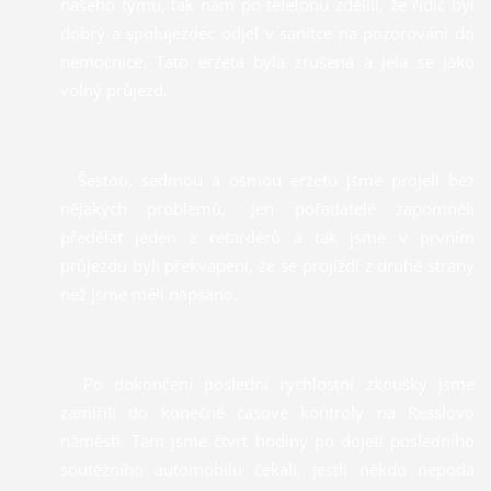
našeho týmu, tak nám po telefonu zdělili, že řidič byl
dobrý a spolujezdec odjel v sanitce na pozorování do
nemocnice. Tato erzeta byla zrušená a jela se jako
volný průjezd.
Šestou, sedmou a osmou erzetu jsme projeli bez
nějakých problemů,. Jen pořadatelé zapomněli
předělat jeden z retardérů a tak jsme v prvním
průjezdu byli překvapeni, že se projíždí z druhé strany
než jsme měli napsáno.
Po dokončení poslední rychlostní zkoušky jsme
zamířili do konečné časové kontroly na Resslovo
náměstí. Tam jsme čtvrt hodiny po dojetí posledního
soutěžního automobilu čekali, jestli někdo nepodá