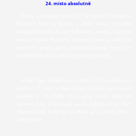
24. místo absolutně
Druhá a poslední soutěž ve Východních Čechách v
letošním roce se konala v okolí města Chrudim.
Pořadatelé připravili dvě rychlostní zkoušky, které se
měly projíždět dvakrát v jednom směru a dvakrát v
opačném směru. Osm rychlostních testů tedy bylo
rozděleno do dvou sekcí po čtyřech erzetách.
Soutěž byla zahájena už v pátek 26.9. rozpravou s
jezdci v 17 hodin a slavnostním startem na Resslově
náměstí v 18 hodin. Po té jsme všichni odjeli do
servisní zóny připravovat se na sobotní ostrý start.
Startovní časy měly být vyvěšeny až v sobotu ráno v
sedm hodin.