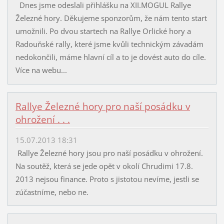
Dnes jsme odeslali přihlášku na XII.MOGUL Rallye
Železné hory. Děkujeme sponzorům, že nám tento start
umožnili. Po dvou startech na Rallye Orlické hory a
Radouňské rally, které jsme kvůli technickým závadám
nedokončili, máme hlavní cíl a to je dovést auto do cíle.
Více na webu...
Rallye Železné hory pro naší posádku v
ohrožení . . .
15.07.2013 18:31
Rallye Železné hory jsou pro naší posádku v ohrožení.
Na soutěž, která se jede opět v okolí Chrudimi 17.8.
2013 nejsou finance. Proto s jistotou nevíme, jestli se
zúčastníme, nebo ne.