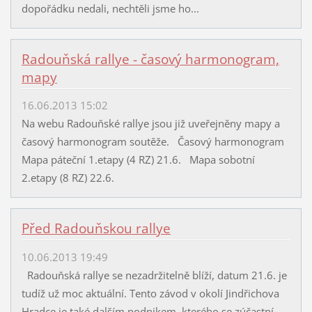
dopořádku nedali, nechtěli jsme ho...
Radouňská rallye - časový harmonogram,
mapy
16.06.2013 15:02
Na webu Radouňské rallye jsou již uveřejněny mapy a
časový harmonogram soutěže. Časový harmonogram
Mapa páteční 1.etapy (4 RZ) 21.6. Mapa sobotní
2.etapy (8 RZ) 22.6.
Před Radouňskou rallye
10.06.2013 19:49
Radouňská rallye se nezadržitelně blíží, datum 21.6. je
tudíž už moc aktuální. Tento závod v okolí Jindřichova
Hradce je také dalším podnikem, kterého se zúčastní