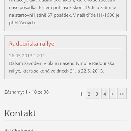
naše posádka. Příjem přihlášek skončil 9.6. a zatím je
na startovní listině 67 posádek. V naší třídě H1-1600 je
přihlášených...
Radouňská rallye
26.05.2013 17:11
Dalším závodem v plánu našeho týmu je Radouňská
rallye, která se koná ve dnech 21. a 22.6. 2013.
Záznamy: 1 - 10 ze 38
1
2
3
4
>
>>
Kontakt
Jiří Chalupný