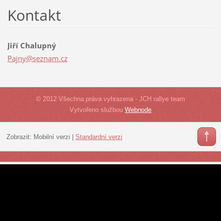
Kontakt
Jiří Chalupný
Pajny@se
znam.cz
© 2012 Všechna práva vyhrazena - JCH rallye team
Vytvořeno službou
Webnode
Zobrazit:
Mobilní verzi
|
Standardní verzi