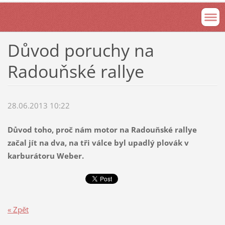
Důvod poruchy na
Radouňské rallye
28.06.2013 10:22
Důvod toho, proč nám motor na Radouňské rallye
začal jít na dva, na tři válce byl upadlý plovák v
karburátoru Weber.
« Zpět