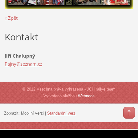
« Zpět
Kontakt
Jiří Chalupný
Pajny@se
znam.cz
© 2012 Všechna práva vyhrazena - JCH rallye team
Vytvořeno službou
Webnode
Zobrazit:
Mobilní verzi
|
Standardní verzi