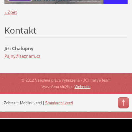
« Zpět
Kontakt
Jiří Chalupný
Pajny@se
znam.cz
© 2012 Všechna práva vyhrazena - JCH rallye team
Vytvořeno službou
Webnode
Zobrazit:
Mobilní verzi
|
Standardní verzi