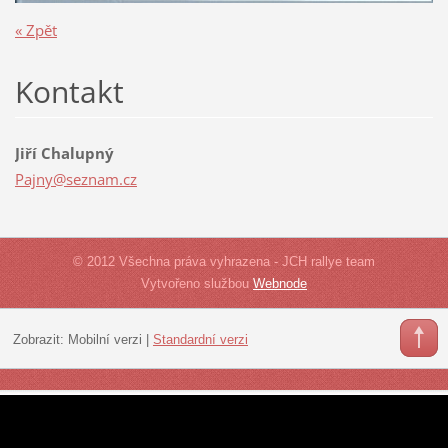
« Zpět
Kontakt
Jiří Chalupný
Pajny@se
znam.cz
© 2012 Všechna práva vyhrazena - JCH rallye team
Vytvořeno službou
Webnode
Zobrazit:
Mobilní verzi
|
Standardní verzi