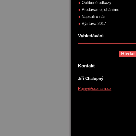
Oblíbené odkazy
Prodáváme, sháníme
Napsali o nás
Výstava 2017
Vyhledávání
Kontakt
Jiří Chalupný
Pajny@se
znam.cz