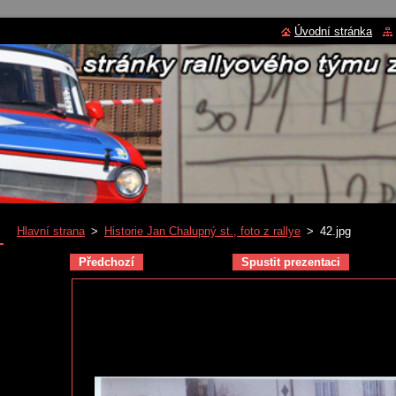
Úvodní stránka
Hlavní strana
>
Historie Jan Chalupný st., foto z rallye
>
42.jpg
Předchozí
Spustit prezentaci