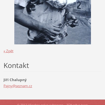
« Zpět
Kontakt
Jiří Chalupný
Pajny@se
znam.cz