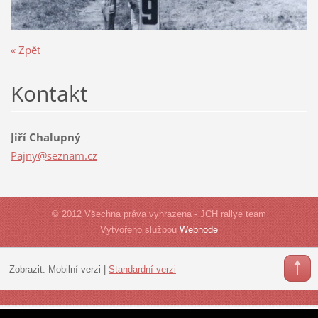
« Zpět
Kontakt
Jiří Chalupný
Pajny@se
znam.cz
© 2012 Všechna práva vyhrazena - JCH rallye team
Vytvořeno službou
Webnode
Zobrazit:
Mobilní verzi
|
Standardní verzi