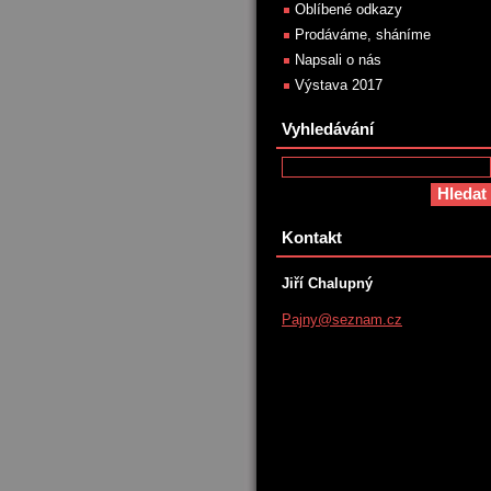
Oblíbené odkazy
Prodáváme, sháníme
Napsali o nás
Výstava 2017
Vyhledávání
Kontakt
Jiří Chalupný
Pajny@se
znam.cz