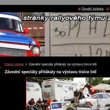
Úvodní stránka
Hlavní strana
>
Závodní speciály přilákaly na výstavu tisíce lidí
Závodní speciály přilákaly na výstavu tisíce lidí