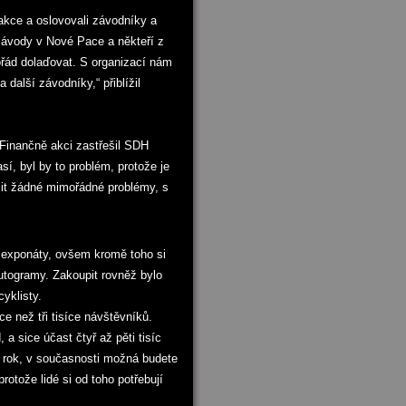
 akce a oslovovali závodníky a
 závody v Nové Pace a někteří z
ořád dolaďovat. S organizací nám
alší závodníky,“ přiblížil
. Finančně akci zastřešil SDH
í, byl by to problém, protože je
it žádné mimořádné problémy, s
 exponáty, ovšem kromě toho si
autogramy. Zakoupit rovněž bylo
yklisty.
e než tři tisíce návštěvníků.
 a sice účast čtyř až pěti tisíc
 za rok, v současnosti možná budete
rotože lidé si od toho potřebují