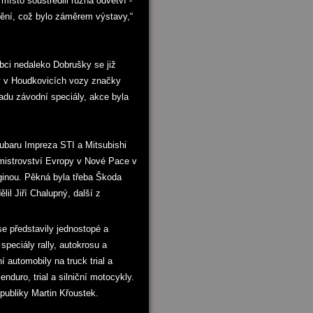
místo soustředili různá odvětví -
idění, což bylo záměrem výstavy,“
obci nedaleko Dobrušky se již
uly v Houdkovicích vozy značky
řadu závodní speciály, akce byla
Subaru Impreza STI a Mitsubishi
 mistrovství Evropy v Nové Pace v
uginou. Pěkná byla třeba Škoda
il Jiří Chalupný, další z
e představily jednostopé a
speciály rally, autokrosu a
 automobily na truck trial a
nduro, trial a silniční motocykly.
epubliky Martin Křoustek.