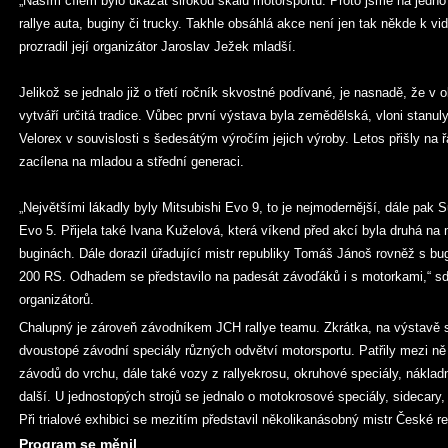
„Naším cílem bylo ukázat širokou škálu motorsportu. Proto jsme na jedno 
rallye auta, buginy či trucky. Takhle obsáhlá akce není jen tak někde k v
prozradil její organizátor Jaroslav Ježek mladší.
Jelikož se jednalo již o třetí ročník skvostné podívané, je nasnadě, že v 
vytváří určitá tradice. Vůbec první výstava byla zemědělská, vloni stan
Velorex v souvislosti s šedesátým výročím jejich výroby. Letos přišly na 
zacílena na mladou a střední generaci.
„Největšími lákadly byly Mitsubishi Evo 9, to je nejmodernější, dále pak 
Evo 5. Přijela také Ivana Kuželová, která víkend před akcí byla druhá na
buginách. Dále dorazil úřadující mistr republiky Tomáš Jánoš rovněž s b
200 RS. Odhadem se představilo na padesát závoďáků i s motorkami,“ sděl
organizátorů.
Chalupný je zároveň závodníkem JCH rallye teamu. Zkrátka, na výstavě s
dvoustopé závodní speciály různých odvětví motorsportu. Patřily mezi ně 
závodů do vrchu, dále také vozy z rallyekrosu, okruhové speciály, nákladní
další. U jednostopých strojů se jednalo o motokrosové speciály, sidecary, e
Při trialové exhibici se mezitím představil několikanásobný mistr České r
Program se měnil