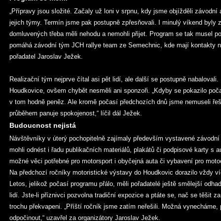
„Přípravy jsou složité. Začaly už loni v srpnu, kdy jsme objížděli závodní
jejich týmy. Termín jsme pak postupně zpřesňovali. I minulý víkend byly
domluvených třeba měli nehodu a nemohli přijet. Program se tak musel p
pomáhá závodní tým JCH rallye team ze Semechnic, kde mají kontakty na d
pořadatel Jaroslav Ježek.
Realizační tým nejprve čítal asi pět lidí, ale další se postupně nabalovali
Houdkovice, ovšem chybět nesměli ani sponzoři. „Kdyby se pokazilo počas
v tom hodně peněz. Ale kromě počasí předchozích dnů jsme nemuseli řeš
průběhem panuje spokojenost,“ líčil dál Ježek.
Budoucnost nejistá
Návštěvníky v úterý pochopitelně zajímaly především vystavené závodní
mohli odnést i řadu publikačních materiálů, plakátů či podpisové karty s 
možné věci potřebné pro motorsport i obyčejná auta či vybavení pro motoc
Na předchozí ročníky motoristické výstavy do Houdkovic dorazilo vždy víc
Letos, jelikož počasí programu přálo, měli pořadatelé ještě smělejší odhad,
lidí. Jste-li příznivci pozvolna tradiční expozice a ptáte se, nač se těšit
trochu překvapeni. „Příští ročník jsme zatím neřešili. Možná vynecháme, p
odpočinout,“ uzavřel za organizátory Jaroslav Ježek.