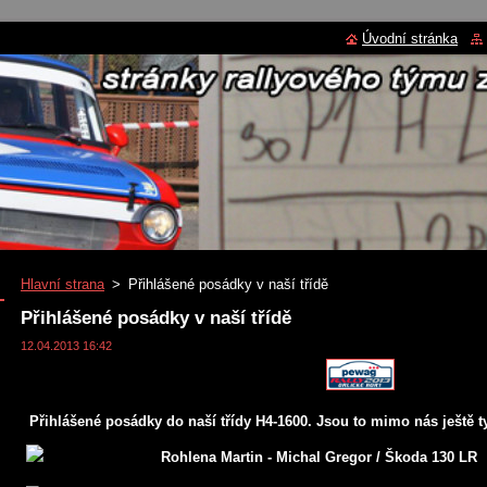
Úvodní stránka
Hlavní strana
>
Přihlášené posádky v naší třídě
Přihlášené posádky v naší třídě
12.04.2013 16:42
Přihlášené posádky do naší třídy H4-1600. Jsou to mimo nás ještě t
Rohlena Martin - Michal Gregor / Škoda 130 LR