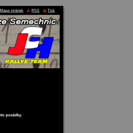
Mapa stránek
RSS
Tisk
yto posádky.