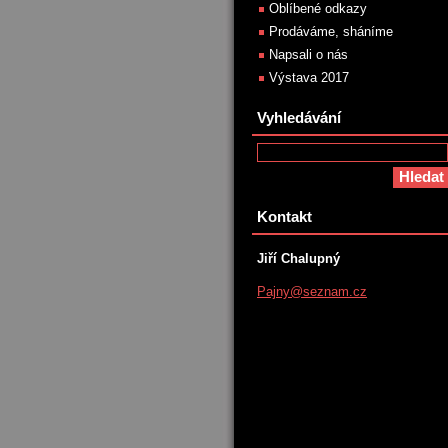
Oblíbené odkazy
Prodáváme, sháníme
Napsali o nás
Výstava 2017
Vyhledávání
Kontakt
Jiří Chalupný
Pajny@se
znam.cz