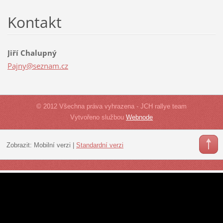
Kontakt
Jiří Chalupný
Pajny@se
znam.cz
© 2012 Všechna práva vyhrazena - JCH rallye team
Vytvořeno službou
Webnode
Zobrazit:
Mobilní verzi
|
Standardní verzi