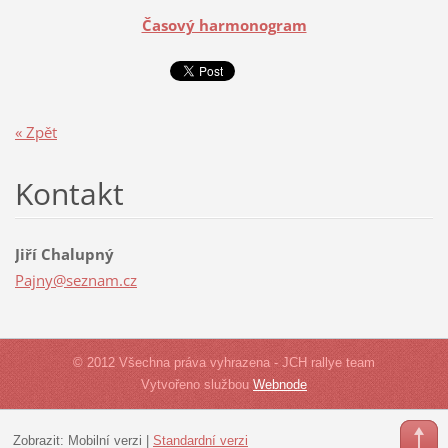
Časový harmonogram
« Zpět
Kontakt
Jiří Chalupný
Pajny@se
znam.cz
© 2012 Všechna práva vyhrazena - JCH rallye team
Vytvořeno službou
Webnode
Zobrazit:
Mobilní verzi
|
Standardní verzi