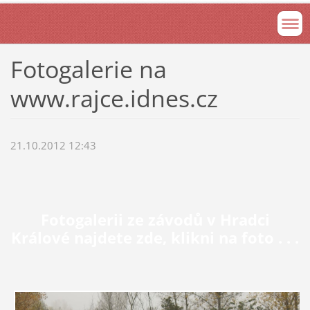
Fotogalerie na
www.rajce.idnes.cz
21.10.2012 12:43
Fotogalerii ze závodů v Hradci
Králové najdete zde, klikni na foto . . .