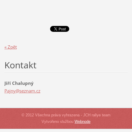
« Zpět
Kontakt
Jiří Chalupný
Pajny@se
znam.cz
© 2012 Všechna práva vyhrazena - JCH rallye team
Vytvořeno službou
Webnode