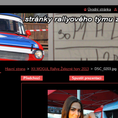
Úvodní stránka
Hlavní strana
>
XII.MOGUL Rallye Železné hory 2013
>
DSC_0203.jpg
Předchozí
Spustit prezentaci