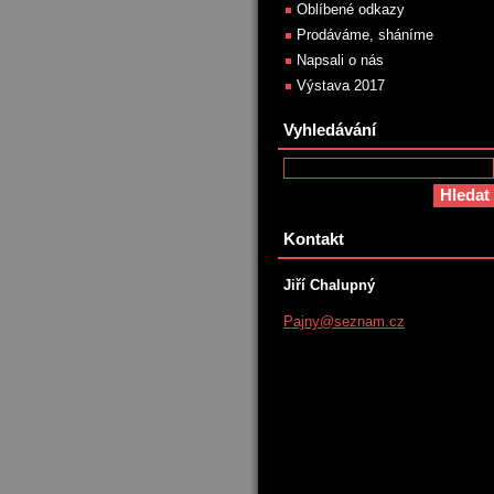
Oblíbené odkazy
Prodáváme, sháníme
Napsali o nás
Výstava 2017
Vyhledávání
Kontakt
Jiří Chalupný
Pajny@se
znam.cz