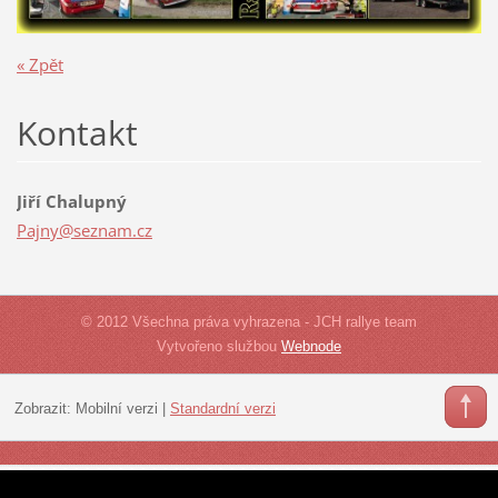
« Zpět
Kontakt
Jiří Chalupný
Pajny@se
znam.cz
© 2012 Všechna práva vyhrazena - JCH rallye team
Vytvořeno službou
Webnode
Zobrazit:
Mobilní verzi
|
Standardní verzi