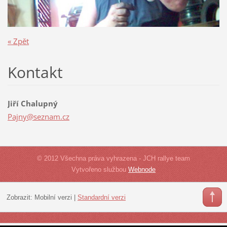
« Zpět
Kontakt
Jiří Chalupný
Pajny@se
znam.cz
© 2012 Všechna práva vyhrazena - JCH rallye team
Vytvořeno službou
Webnode
Zobrazit:
Mobilní verzi
|
Standardní verzi