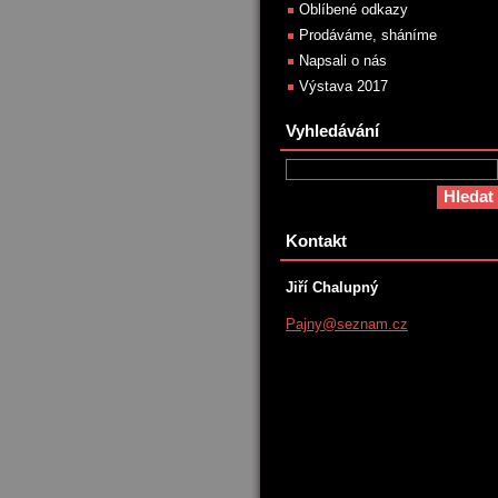
Oblíbené odkazy
Prodáváme, sháníme
Napsali o nás
Výstava 2017
Vyhledávání
Kontakt
Jiří Chalupný
Pajny@se
znam.cz