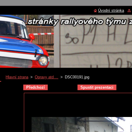
Úvodní stránka
Hlavní strana
>
Opravy atd....
>
DSC00191.jpg
Předchozí
Spustit prezentaci