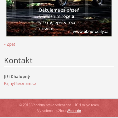
« Zpět
Kontakt
Jiří Chalupný
Pajny@se
znam.cz
© 2012 Všechna práva vyhrazena - JCH rallye team
Vytvořeno službou
Webnode