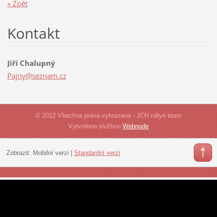
« Zpět
Kontakt
Jiří Chalupný
Pajny@se
znam.cz
© 2012 Všechna práva vyhrazena - JCH rallye team
Vytvořeno službou
Webnode
Zobrazit:
Mobilní verzi
|
Standardní verzi