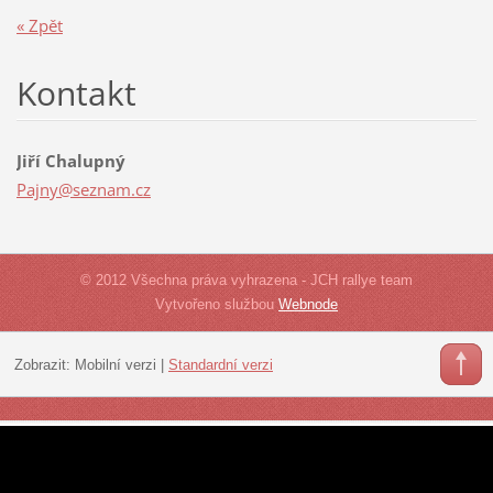
« Zpět
Kontakt
Jiří Chalupný
Pajny@se
znam.cz
© 2012 Všechna práva vyhrazena - JCH rallye team
Vytvořeno službou
Webnode
Zobrazit:
Mobilní verzi
|
Standardní verzi