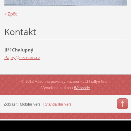
« Zpět
Kontakt
Jiří Chalupný
Pajny@se
znam.cz
© 2012 Všechna práva vyhrazena - JCH rallye team
Vytvořeno službou
Webnode
Zobrazit:
Mobilní verzi
|
Standardní verzi